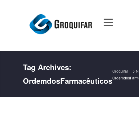
Tag Archives:
Groquifar
>
N
OrdemdosFarma
OrdemdosFarmacêuticos