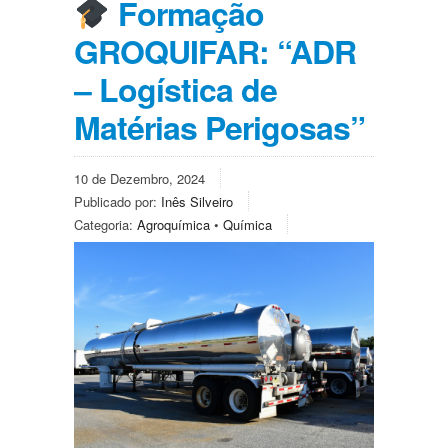
Formação
GROQUIFAR: “ADR
– Logística de
Matérias Perigosas”
10 de Dezembro, 2024
Publicado por:
Inês Silveiro
Categoria:
Agroquímica
•
Química