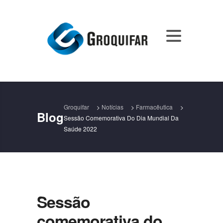
Groquifar
>
Notícias
>
Farmacêutica
>
Blog
Sessão Comemorativa Do Dia Mundial Da
Saúde 2022
Sessão
comemorativa do