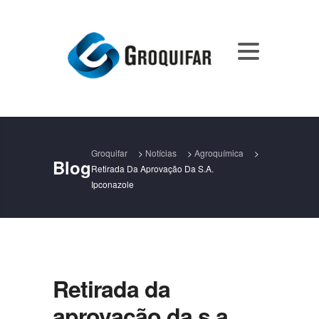
Groquifar
>
Notícias
>
Agroquímica
>
Blog
Retirada Da Aprovação Da S.a.
Ipconazole
Retirada da
aprovação da s.a.