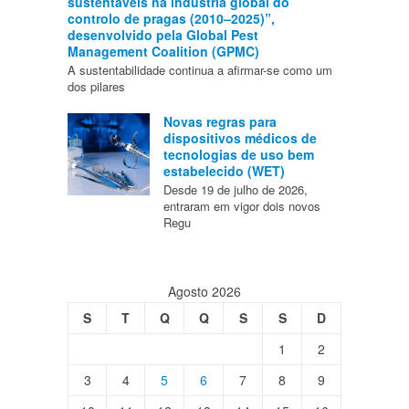
sustentáveis na indústria global do
controlo de pragas (2010–2025)”,
desenvolvido pela Global Pest
Management Coalition (GPMC)
A sustentabilidade continua a afirmar-se como um
dos pilares
Novas regras para
dispositivos médicos de
tecnologias de uso bem
estabelecido (WET)
Desde 19 de julho de 2026,
entraram em vigor dois novos
Regu
Agosto 2026
S
T
Q
Q
S
S
D
1
2
3
4
5
6
7
8
9