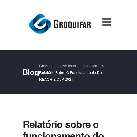
Groquifar
>
Notícias
>
Química
>
Blog
Relatório Sobre O Funcionamento Do
REACH E CLP 2021
Relatório sobre o
funcionamento do