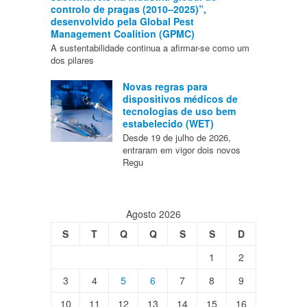
controlo de pragas (2010–2025)”,
desenvolvido pela Global Pest
Management Coalition (GPMC)
A sustentabilidade continua a afirmar-se como um
dos pilares
Novas regras para
dispositivos médicos de
tecnologias de uso bem
estabelecido (WET)
Desde 19 de julho de 2026,
entraram em vigor dois novos
Regu
Agosto 2026
S
T
Q
Q
S
S
D
1
2
3
4
5
6
7
8
9
10
11
12
13
14
15
16