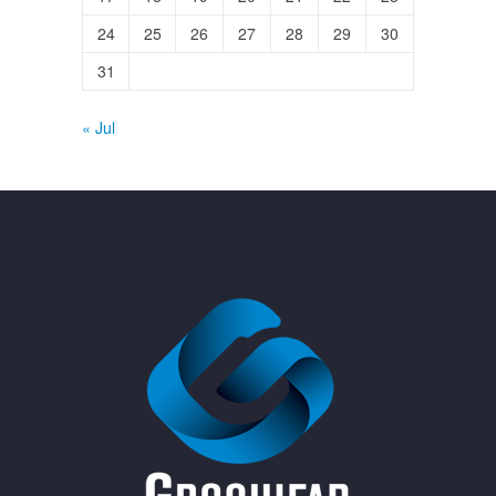
24
25
26
27
28
29
30
31
« Jul