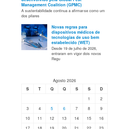
Management Coalition (GPMC)
A sustentabilidade continua a afirmar-se como um
dos pilares
Novas regras para
dispositivos médicos de
tecnologias de uso bem
estabelecido (WET)
Desde 19 de julho de 2026,
entraram em vigor dois novos
Regu
Agosto 2026
S
T
Q
Q
S
S
D
1
2
3
4
5
6
7
8
9
10
11
12
13
14
15
16
17
18
19
20
21
22
23