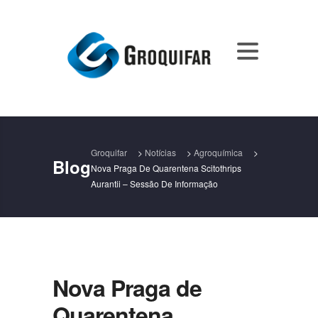
Groquifar
>
Notícias
>
Agroquímica
>
Blog
Nova Praga De Quarentena Scitothrips
Aurantii – Sessão De Informação
Nova Praga de
Quarentena