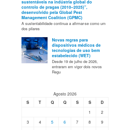
sustentáveis na indústria global do
controlo de pragas (2010–2025)”,
desenvolvido pela Global Pest
Management Coalition (GPMC)
A sustentabilidade continua a afirmar-se como um
dos pilares
Novas regras para
dispositivos médicos de
tecnologias de uso bem
estabelecido (WET)
Desde 19 de julho de 2026,
entraram em vigor dois novos
Regu
Agosto 2026
S
T
Q
Q
S
S
D
1
2
3
4
5
6
7
8
9