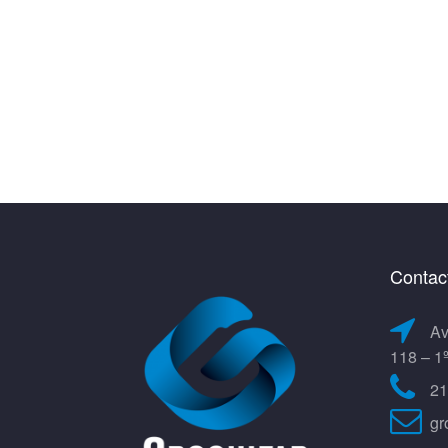
Contac
Av
118 – 1
21
gr