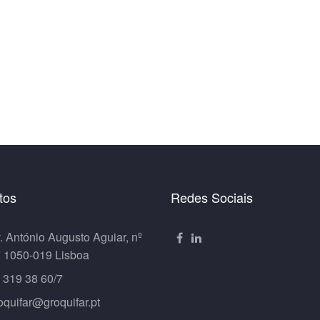
tos
Redes Sociais
. António Augusto Aguiar, nº
º 1050-019 Lisboa
 319 38 60/7
oquifar@groquifar.pt