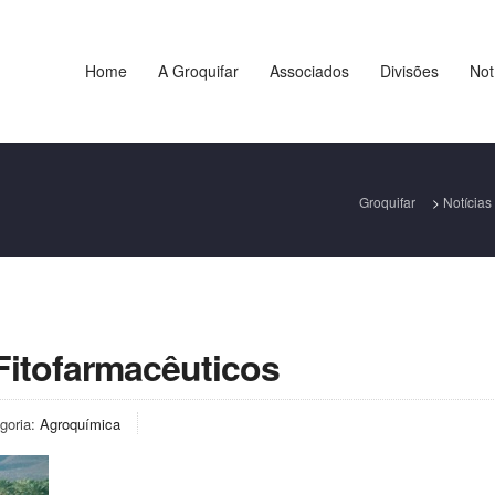
Home
A Groquifar
Associados
Divisões
Not
Groquifar
>
Notícias
Fitofarmacêuticos
goria:
Agroquímica