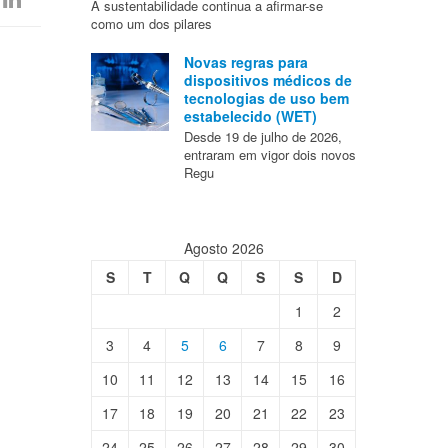
A sustentabilidade continua a afirmar-se
como um dos pilares
Novas regras para
dispositivos médicos de
tecnologias de uso bem
estabelecido (WET)
Desde 19 de julho de 2026,
entraram em vigor dois novos
Regu
Agosto 2026
S
T
Q
Q
S
S
D
1
2
3
4
5
6
7
8
9
10
11
12
13
14
15
16
17
18
19
20
21
22
23
24
25
26
27
28
29
30