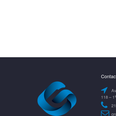
Contac
Av
118 – 1
21
gr