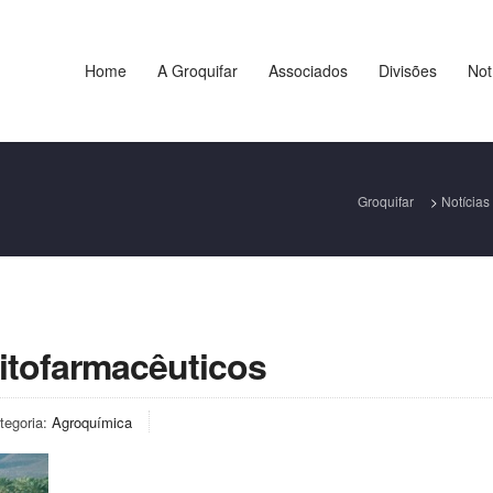
Home
A Groquifar
Associados
Divisões
Not
Groquifar
>
Notícias
Fitofarmacêuticos
tegoria:
Agroquímica