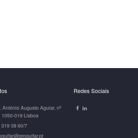
tos
Redes Sociais
. António Augusto Aguiar, nº
º 1050-019 Lisboa
 319 38 60/7
oquifar@groquifar.pt