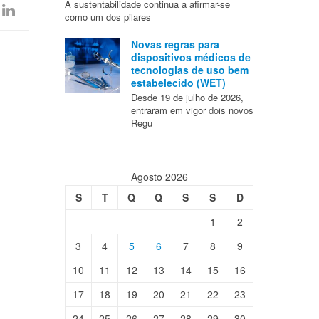
A sustentabilidade continua a afirmar-se
como um dos pilares
Novas regras para
dispositivos médicos de
tecnologias de uso bem
estabelecido (WET)
Desde 19 de julho de 2026,
entraram em vigor dois novos
Regu
Agosto 2026
S
T
Q
Q
S
S
D
1
2
3
4
5
6
7
8
9
10
11
12
13
14
15
16
17
18
19
20
21
22
23
24
25
26
27
28
29
30