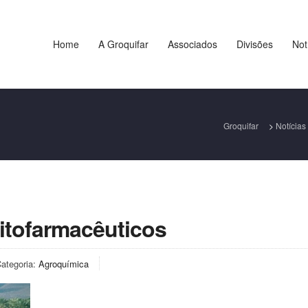
Home
A Groquifar
Associados
Divisões
Not
Groquifar
>
Notícias
Fitofarmacêuticos
ategoria:
Agroquímica