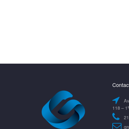
Contac
Av
118 – 1
21
gr