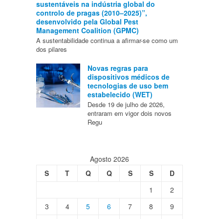
sustentáveis na indústria global do
controlo de pragas (2010–2025)”,
desenvolvido pela Global Pest
Management Coalition (GPMC)
A sustentabilidade continua a afirmar-se como um
dos pilares
Novas regras para
dispositivos médicos de
tecnologias de uso bem
estabelecido (WET)
Desde 19 de julho de 2026,
entraram em vigor dois novos
Regu
Agosto 2026
S
T
Q
Q
S
S
D
1
2
3
4
5
6
7
8
9