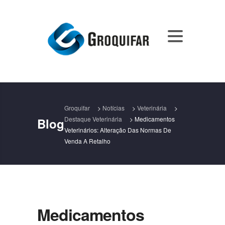
Groquifar
>
Notícias
>
Veterinária
>
Destaque Veterinária
>
Medicamentos
Blog
Veterinários: Alteração Das Normas De
Venda A Retalho
Medicamentos