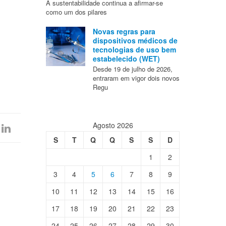
A sustentabilidade continua a afirmar-se
como um dos pilares
Novas regras para
dispositivos médicos de
tecnologias de uso bem
estabelecido (WET)
Desde 19 de julho de 2026,
entraram em vigor dois novos
Regu
Agosto 2026
S
T
Q
Q
S
S
D
1
2
3
4
5
6
7
8
9
10
11
12
13
14
15
16
17
18
19
20
21
22
23
24
25
26
27
28
29
30