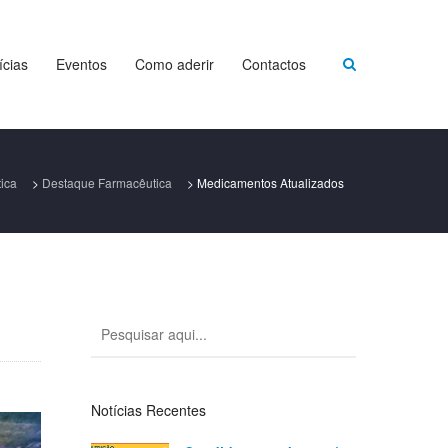
ícias
Eventos
Como aderir
Contactos
ica
>
Destaque Farmacêutica
>
Medicamentos Atualizados
Notícias Recentes