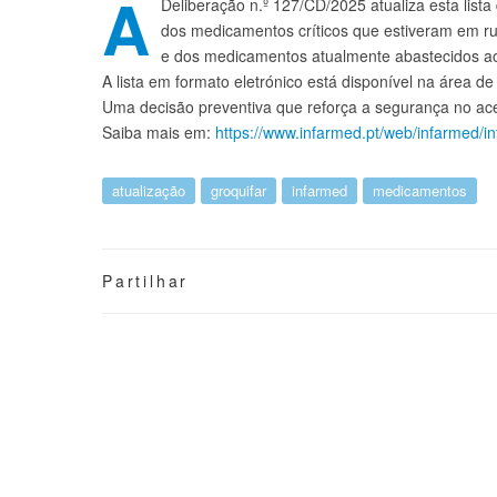
A
Deliberação n.º 127/CD/2025 atualiza esta list
dos medicamentos críticos que estiveram em r
e dos medicamentos atualmente abastecidos ao 
A lista em formato eletrónico está disponível na área 
Uma decisão preventiva que reforça a segurança no ac
Saiba mais em:
https://www.infarmed.pt/web/infarmed/i
atualização
groquifar
infarmed
medicamentos
Partilhar