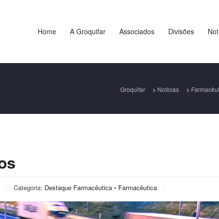
Home
A Groquifar
Associados
Divisões
Not
Groquifar
>
Notícias
>
Farmacêut
os
Categoria:
Destaque Farmacêutica
•
Farmacêutica