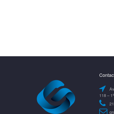
Contac
Av
118 – 1
21
gr