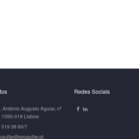
tos
Redes Sociais
. António Augusto Aguiar, nº
º 1050-019 Lisboa
 319 38 60/7
oquifar@groquifar.pt