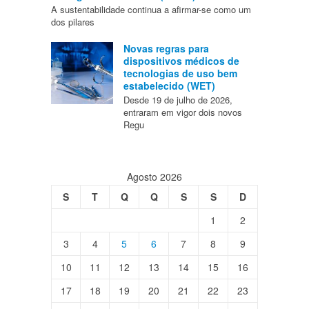
A sustentabilidade continua a afirmar-se como um
dos pilares
Novas regras para
dispositivos médicos de
tecnologias de uso bem
estabelecido (WET)
Desde 19 de julho de 2026,
entraram em vigor dois novos
Regu
Agosto 2026
S
T
Q
Q
S
S
D
1
2
3
4
5
6
7
8
9
10
11
12
13
14
15
16
17
18
19
20
21
22
23