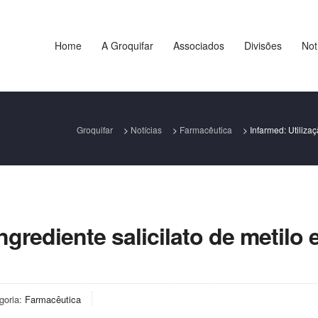
Home
A Groquifar
Associados
Divisões
Not
Groquifar
>
Notícias
>
Farmacêutica
>
Infarmed: Utiliza
ngrediente salicilato de metilo
goria:
Farmacêutica