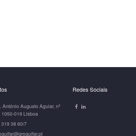
tos
Redes Sociais
. António Augusto Aguiar, nº
º 1050-019 Lisboa
 319 38 60/7
oquifar@groquifar.pt