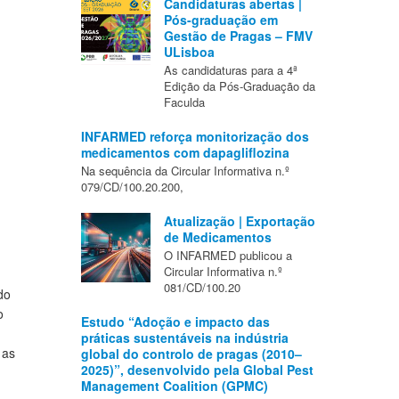
Candidaturas abertas |
Pós-graduação em
Gestão de Pragas – FMV
ULisboa
As candidaturas para a 4ª
Edição da Pós-Graduação da
Faculda
INFARMED reforça monitorização dos
medicamentos com dapagliflozina
Na sequência da Circular Informativa n.º
079/CD/100.20.200,
Atualização | Exportação
de Medicamentos
O INFARMED publicou a
Circular Informativa n.º
081/CD/100.20
do
o
Estudo “Adoção e impacto das
práticas sustentáveis na indústria
 as
global do controlo de pragas (2010–
2025)”, desenvolvido pela Global Pest
Management Coalition (GPMC)