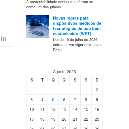
A sustentabilidade continua a afirmar-se
como um dos pilares
Novas regras para
dispositivos médicos de
tecnologias de uso bem
estabelecido (WET)
Desde 19 de julho de 2026,
entraram em vigor dois novos
Regu
Agosto 2026
S
T
Q
Q
S
S
D
1
2
3
4
5
6
7
8
9
10
11
12
13
14
15
16
17
18
19
20
21
22
23
24
25
26
27
28
29
30