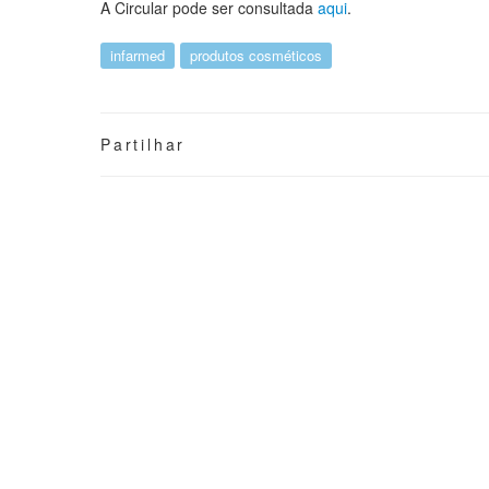
A Circular pode ser consultada
aqui
.
infarmed
produtos cosméticos
Partilhar