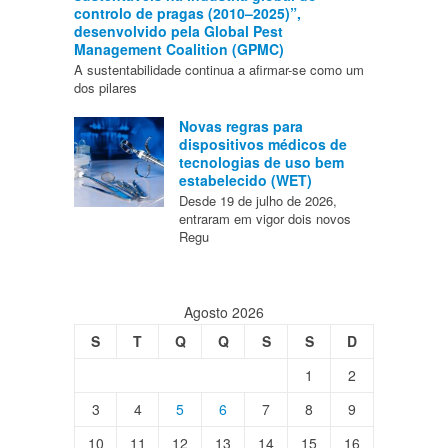
controlo de pragas (2010–2025)”,
desenvolvido pela Global Pest
Management Coalition (GPMC)
A sustentabilidade continua a afirmar-se como um
dos pilares
Novas regras para
dispositivos médicos de
tecnologias de uso bem
estabelecido (WET)
Desde 19 de julho de 2026,
entraram em vigor dois novos
Regu
Agosto 2026
S
T
Q
Q
S
S
D
1
2
3
4
5
6
7
8
9
10
11
12
13
14
15
16