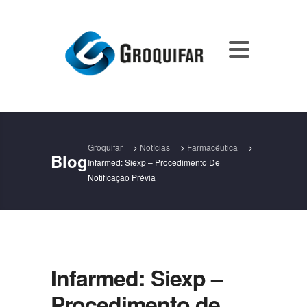
Groquifar
>
Notícias
>
Farmacêutica
>
Blog
Infarmed: Siexp – Procedimento De
Notificação Prévia
Infarmed: Siexp –
Procedimento de