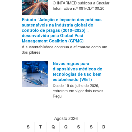
O INFARMED publicou a Circular
Informativa n.º 081/CD/100.20
Estudo “Adoção e impacto das práticas
sustentáveis na indústria global do
controlo de pragas (2010–2025)”,
desenvolvido pela Global Pest
Management Coalition (GPMC)
A sustentabilidade continua a afirmar-se como um
dos pilares
Novas regras para
dispositivos médicos de
tecnologias de uso bem
estabelecido (WET)
Desde 19 de julho de 2026,
entraram em vigor dois novos
Regu
Agosto 2026
S
T
Q
Q
S
S
D