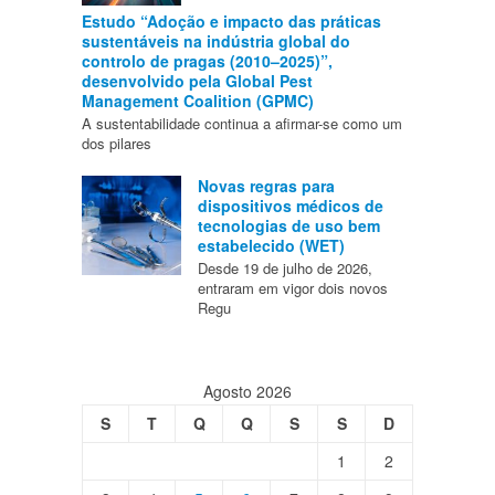
Estudo “Adoção e impacto das práticas
sustentáveis na indústria global do
controlo de pragas (2010–2025)”,
desenvolvido pela Global Pest
Management Coalition (GPMC)
A sustentabilidade continua a afirmar-se como um
dos pilares
Novas regras para
dispositivos médicos de
tecnologias de uso bem
estabelecido (WET)
Desde 19 de julho de 2026,
entraram em vigor dois novos
Regu
Agosto 2026
S
T
Q
Q
S
S
D
1
2