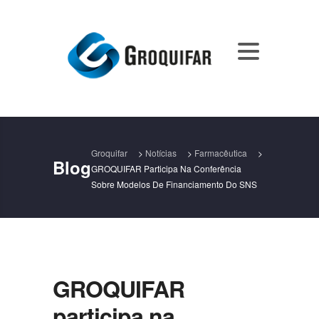
Groquifar
>
Notícias
>
Farmacêutica
>
Blog
GROQUIFAR Participa Na Conferência
Sobre Modelos De Financiamento Do SNS
GROQUIFAR
participa na