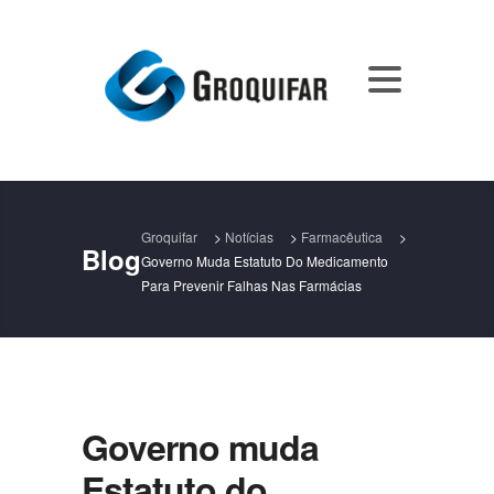
Groquifar
>
Notícias
>
Farmacêutica
>
Blog
Governo Muda Estatuto Do Medicamento
Para Prevenir Falhas Nas Farmácias
Governo muda
Estatuto do