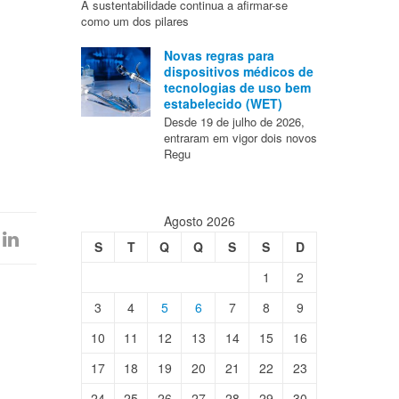
A sustentabilidade continua a afirmar-se
como um dos pilares
Novas regras para
dispositivos médicos de
tecnologias de uso bem
estabelecido (WET)
Desde 19 de julho de 2026,
entraram em vigor dois novos
Regu
Agosto 2026
S
T
Q
Q
S
S
D
1
2
3
4
5
6
7
8
9
10
11
12
13
14
15
16
17
18
19
20
21
22
23
24
25
26
27
28
29
30