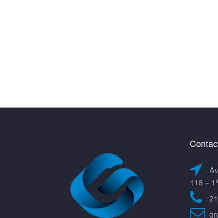
Contac
Av
118 – 1
21
gr