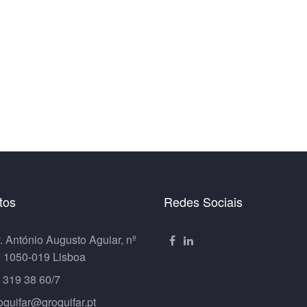
tos
Redes Sociais
. António Augusto Aguiar, nº
º 1050-019 Lisboa
 319 38 60/7
oquifar@groquifar.pt