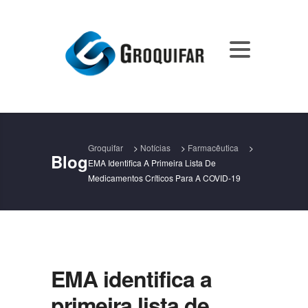
Groquifar
>
Notícias
>
Farmacêutica
>
Blog
EMA Identifica A Primeira Lista De
Medicamentos Críticos Para A COVID-19
EMA identifica a
primeira lista de