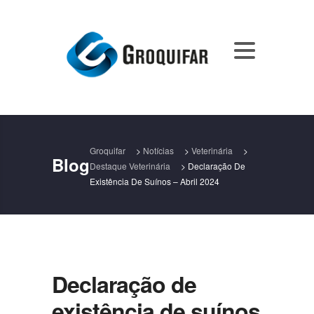
Groquifar
>
Notícias
>
Veterinária
>
Blog
Destaque Veterinária
>
Declaração De
Existência De Suínos – Abril 2024
Declaração de
existência de suínos