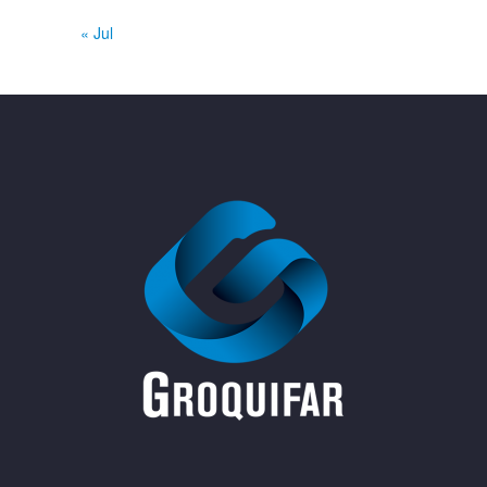
« Jul