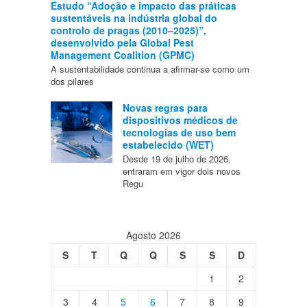
Estudo “Adoção e impacto das práticas
sustentáveis na indústria global do
controlo de pragas (2010–2025)”,
desenvolvido pela Global Pest
Management Coalition (GPMC)
A sustentabilidade continua a afirmar-se como um
dos pilares
Novas regras para
dispositivos médicos de
tecnologias de uso bem
estabelecido (WET)
Desde 19 de julho de 2026,
entraram em vigor dois novos
Regu
Agosto 2026
S
T
Q
Q
S
S
D
1
2
3
4
5
6
7
8
9