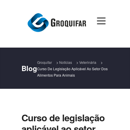
Groquifar
>
Notícias
>
Veterinária
>
Blog
Curso De Legislação Aplicável Ao Setor Dos
Alimentos Para Animais
Curso de legislação
aplicável ao setor