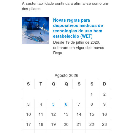
A sustentabilidade continua a afirmar-se como um
dos pilares
Novas regras para
dispositivos médicos de
tecnologias de uso bem
estabelecido (WET)
Desde 19 de julho de 2026,
entraram em vigor dois novos
Regu
Agosto 2026
S
T
Q
Q
S
S
D
1
2
3
4
5
6
7
8
9
10
11
12
13
14
15
16
17
18
19
20
21
22
23