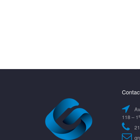
Contac
Av
118 – 1
21
gr