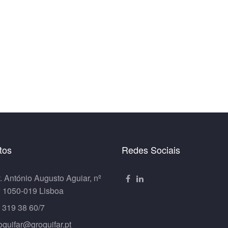
tos
Redes Sociais
. António Augusto Aguiar, nº
º 1050-019 Lisboa
 319 38 60/7
oquifar@groquifar.pt