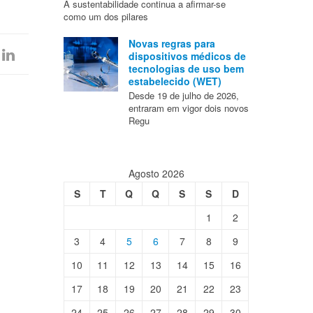
A sustentabilidade continua a afirmar-se
como um dos pilares
Novas regras para
dispositivos médicos de
tecnologias de uso bem
estabelecido (WET)
Desde 19 de julho de 2026,
entraram em vigor dois novos
Regu
Agosto 2026
S
T
Q
Q
S
S
D
1
2
3
4
5
6
7
8
9
10
11
12
13
14
15
16
17
18
19
20
21
22
23
24
25
26
27
28
29
30