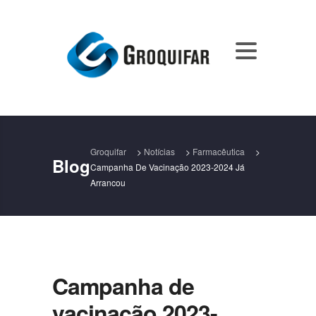
Groquifar
>
Notícias
>
Farmacêutica
>
Blog
Campanha De Vacinação 2023-2024 Já
Arrancou
Campanha de
vacinação 2023-