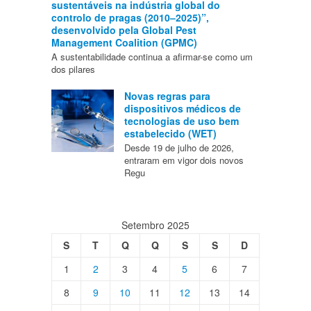
sustentáveis na indústria global do
controlo de pragas (2010–2025)”,
desenvolvido pela Global Pest
Management Coalition (GPMC)
A sustentabilidade continua a afirmar-se como um
dos pilares
Novas regras para
dispositivos médicos de
tecnologias de uso bem
estabelecido (WET)
Desde 19 de julho de 2026,
entraram em vigor dois novos
Regu
Setembro 2025
S
T
Q
Q
S
S
D
1
2
3
4
5
6
7
8
9
10
11
12
13
14