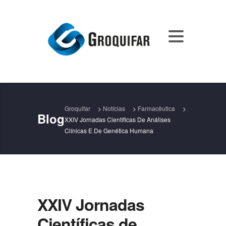
Groquifar
>
Notícias
>
Farmacêutica
>
Blog
XXIV Jornadas Científicas De Análises
Clínicas E De Genética Humana
XXIV Jornadas
Científicas de