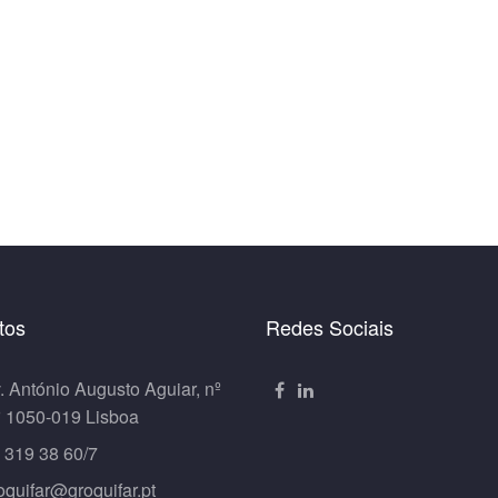
tos
Redes Sociais
. António Augusto Aguiar, nº
º 1050-019 Lisboa
 319 38 60/7
oquifar@groquifar.pt