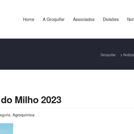
Home
A Groquifar
Associados
Divisões
Not
Groquifar
>
Notíci
 do Milho 2023
egoria:
Agroquímica