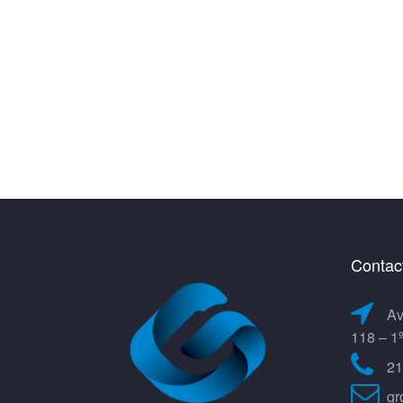
Contac
Av
118 – 1
21
gr