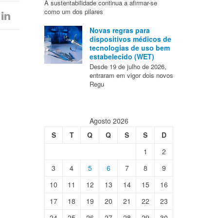
A sustentabilidade continua a afirmar-se
como um dos pilares
Novas regras para
dispositivos médicos de
tecnologias de uso bem
estabelecido (WET)
Desde 19 de julho de 2026,
entraram em vigor dois novos
Regu
Agosto 2026
S
T
Q
Q
S
S
D
1
2
3
4
5
6
7
8
9
10
11
12
13
14
15
16
17
18
19
20
21
22
23
24
25
26
27
28
29
30