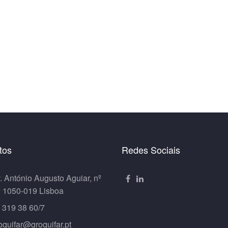
tos
Redes Sociais
. António Augusto Aguiar, nº
º 1050-019 Lisboa
 319 38 60/7
oquifar@groquifar.pt