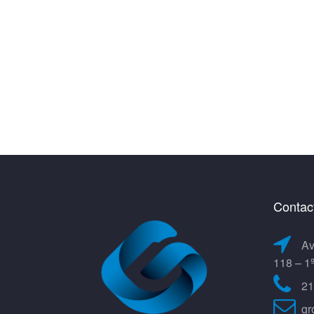
Contac
Av
118 – 1
21
gr