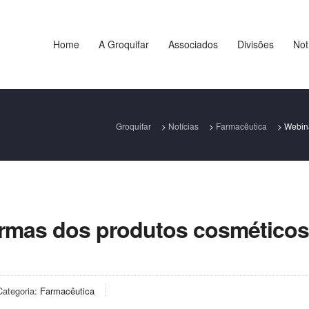
Home
A Groquifar
Associados
Divisões
Not
Groquifar
>
Notícias
>
Farmacêutica
>
Webin
rmas dos produtos cosméticos
Categoria:
Farmacêutica