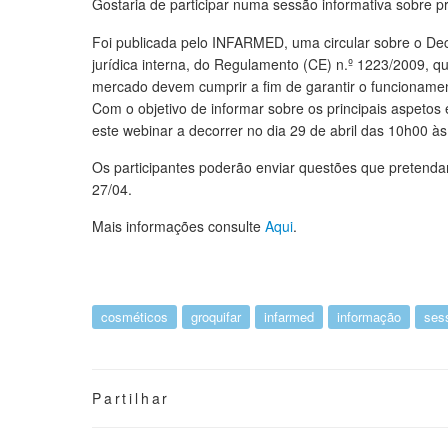
Gostaria de participar numa sessão informativa sobre 
Foi publicada pelo INFARMED, uma circular sobre o De
jurídica interna, do Regulamento (CE) n.º 1223/2009, 
mercado devem cumprir a fim de garantir o funcioname
Com o objetivo de informar sobre os principais aspetos 
este webinar a decorrer no dia 29 de abril das 10h00 à
Os participantes poderão enviar questões que pretend
27/04.
Mais informações consulte
Aqui
.
cosméticos
groquifar
infarmed
informação
ses
Partilhar