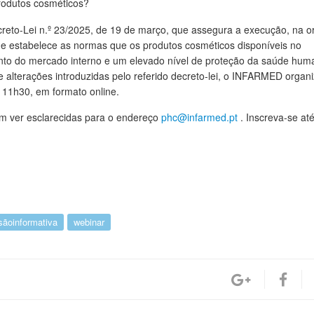
produtos cosméticos?
creto-Lei n.º 23/2025, de 19 de março, que assegura a execução, na 
que estabelece as normas que os produtos cosméticos disponíveis no
nto do mercado interno e um elevado nível de proteção da saúde hum
e alterações introduzidas pelo referido decreto-lei, o INFARMED organ
s 11h30, em formato online.
am ver esclarecidas para o endereço
phc@infarmed.pt
. Inscreva-se at
sãoinformativa
webinar