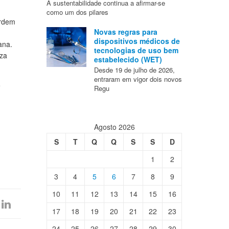
A sustentabilidade continua a afirmar-se
como um dos pilares
ordem
Novas regras para
dispositivos médicos de
ana.
tecnologias de uso bem
iza
estabelecido (WET)
Desde 19 de julho de 2026,
entraram em vigor dois novos
é
Regu
Agosto 2026
S
T
Q
Q
S
S
D
1
2
3
4
5
6
7
8
9
10
11
12
13
14
15
16
17
18
19
20
21
22
23
24
25
26
27
28
29
30