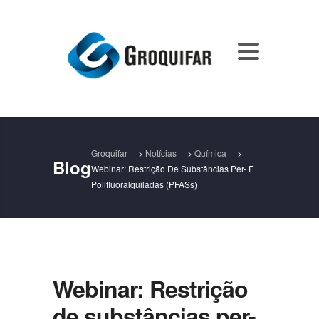
Groquifar
>
Notícias
>
Química
>
Blog
Webinar: Restrição De Substâncias Per- E
Polifluoralquiladas (PFASs)
Webinar: Restrição
de substâncias per-