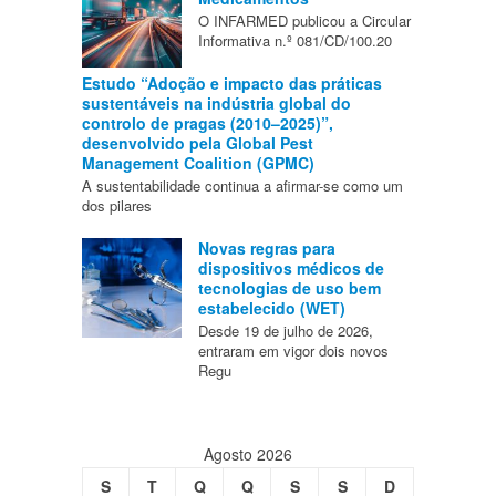
O INFARMED publicou a Circular
Informativa n.º 081/CD/100.20
Estudo “Adoção e impacto das práticas
sustentáveis na indústria global do
controlo de pragas (2010–2025)”,
desenvolvido pela Global Pest
Management Coalition (GPMC)
A sustentabilidade continua a afirmar-se como um
dos pilares
Novas regras para
dispositivos médicos de
tecnologias de uso bem
estabelecido (WET)
Desde 19 de julho de 2026,
entraram em vigor dois novos
Regu
Agosto 2026
S
T
Q
Q
S
S
D