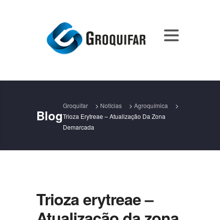
Groquifar
>
Notícias
>
Agroquímica
>
Blog
Trioza Erytreae – Atualização Da Zona
Demarcada
Trioza erytreae –
Atualização da zona