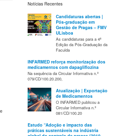
Notícias Recentes
Candidaturas abertas |
Pós-graduação em
Gestão de Pragas – FMV
ULisboa
As candidaturas para a 4ª
Edição da Pós-Graduação da
Faculda
INFARMED reforça monitorização dos
medicamentos com dapagliflozina
Na sequência da Circular Informativa n.º
079/CD/100.20.200,
Atualização | Exportação
de Medicamentos
O INFARMED publicou a
Circular Informativa n.º
de
081/CD/100.20
Estudo “Adoção e impacto das
práticas sustentáveis na indústria
global do controlo de pragas (2010–