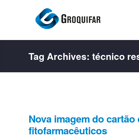
Tag Archives:
técnico r
Nova imagem do cartão 
fitofarmacêuticos