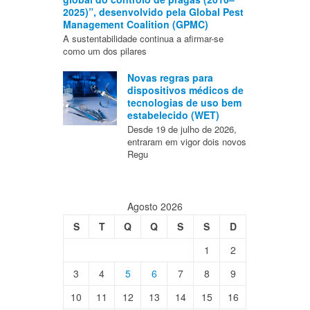
2025)”, desenvolvido pela Global Pest
Management Coalition (GPMC)
A sustentabilidade continua a afirmar-se
como um dos pilares
Novas regras para
dispositivos médicos de
tecnologias de uso bem
estabelecido (WET)
Desde 19 de julho de 2026,
entraram em vigor dois novos
Regu
Agosto 2026
S
T
Q
Q
S
S
D
1
2
3
4
5
6
7
8
9
10
11
12
13
14
15
16