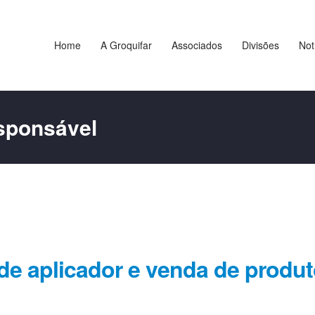
Home
A Groquifar
Associados
Divisões
Not
esponsável
de aplicador e venda de produ