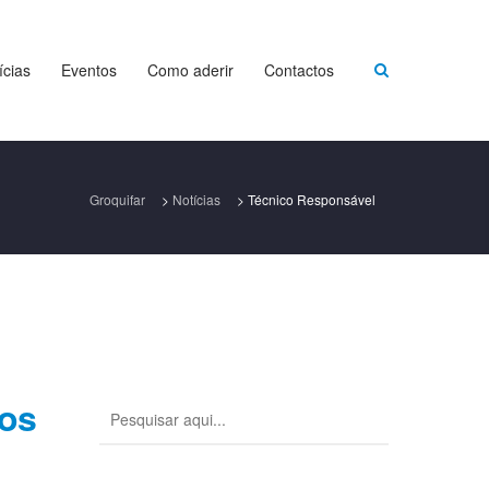
ícias
Eventos
Como aderir
Contactos
Groquifar
>
Notícias
>
Técnico Responsável
tos