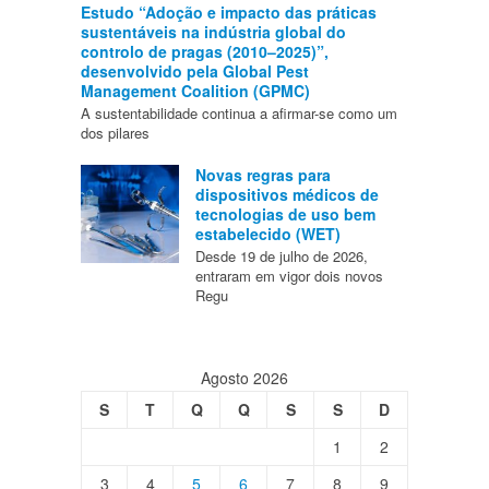
Estudo “Adoção e impacto das práticas
sustentáveis na indústria global do
controlo de pragas (2010–2025)”,
desenvolvido pela Global Pest
Management Coalition (GPMC)
A sustentabilidade continua a afirmar-se como um
dos pilares
Novas regras para
dispositivos médicos de
tecnologias de uso bem
estabelecido (WET)
Desde 19 de julho de 2026,
entraram em vigor dois novos
Regu
Agosto 2026
S
T
Q
Q
S
S
D
1
2
3
4
5
6
7
8
9