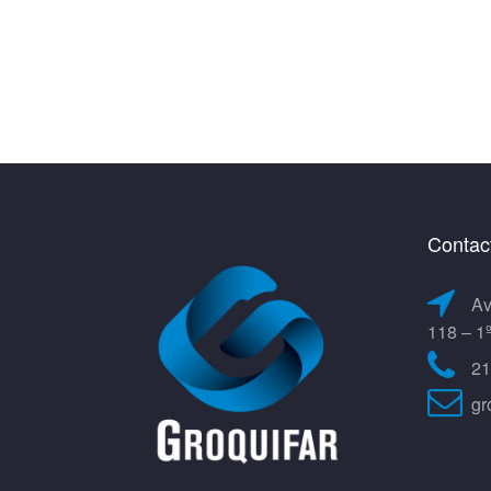
Contac
Av
118 – 1
21
gr