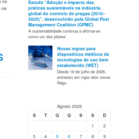
o no
Estudo “Adoção e impacto das
práticas sustentáveis na indústria
e os
global do controlo de pragas (2010–
2025)”, desenvolvido pela Global Pest
Management Coalition (GPMC)
A sustentabilidade continua a afirmar-se
como um dos pilares
Novas regras para
S
dispositivos médicos de
tecnologias de uso bem
estabelecido (WET)
Desde 19 de julho de 2026,
entraram em vigor dois novos
Regu
Agosto 2026
S
T
Q
Q
S
S
D
1
2
3
4
5
6
7
8
9