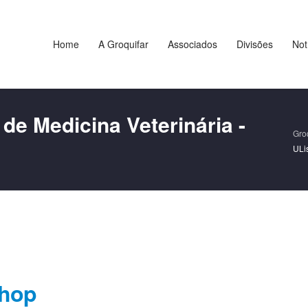
Home
A Groquifar
Associados
Divisões
Not
de Medicina Veterinária -
Gro
ULi
shop