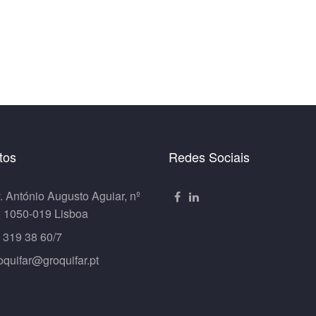
tos
Redes Sociais
. António Augusto Aguiar, nº
º 1050-019 Lisboa
 319 38 60/7
oquifar@groquifar.pt