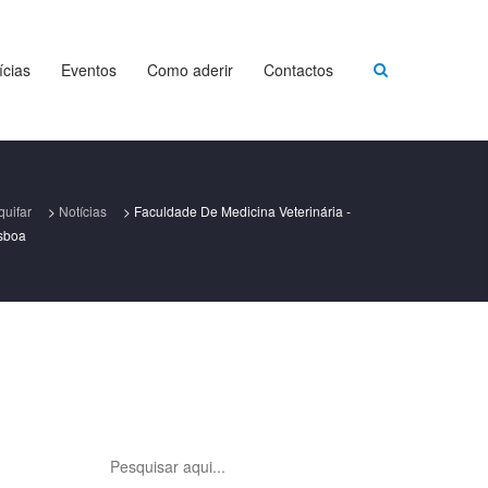
ícias
Eventos
Como aderir
Contactos
quifar
>
Notícias
>
Faculdade De Medicina Veterinária -
sboa