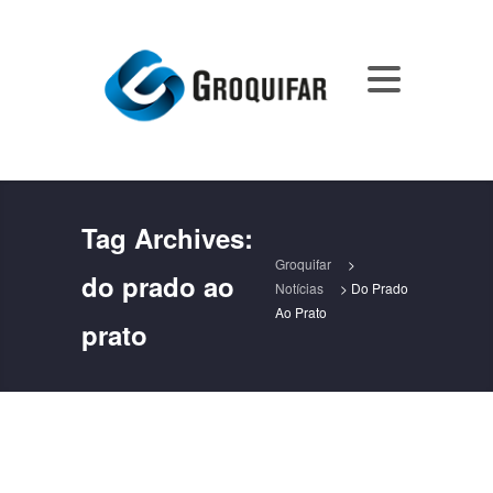
Tag Archives:
Groquifar
>
do prado ao
Notícias
>
Do Prado
Ao Prato
prato