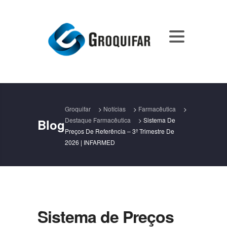
Groquifar
>
Notícias
>
Farmacêutica
>
Destaque Farmacêutica
>
Sistema De
Blog
Preços De Referência – 3º Trimestre De
2026 | INFARMED
Sistema de Preços