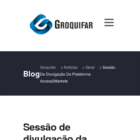
Groquifar
>
Notícias
>
Geral
>
Sessão
Blog
De Divulgação Da Plataforma
Access2Markets
Sessão de
divulgação da