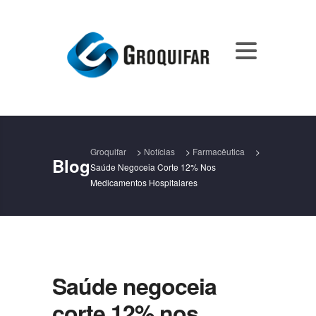
Groquifar
>
Notícias
>
Farmacêutica
>
Blog
Saúde Negoceia Corte 12% Nos
Medicamentos Hospitalares
Saúde negoceia
corte 12% nos