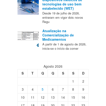
tecnologias de uso bem
estabelecido (WET)
Desde 19 de julho de 2026,
entraram em vigor dois novos
Regu
Atualização na
Comercialização de
Medicamentos
A partir de 1 de agosto de 2026,
inicia-se o início da comer
Agosto 2026
S
T
Q
Q
S
S
D
1
2
3
4
5
6
7
8
9
10
11
12
13
14
15
16
17
18
19
20
21
22
23