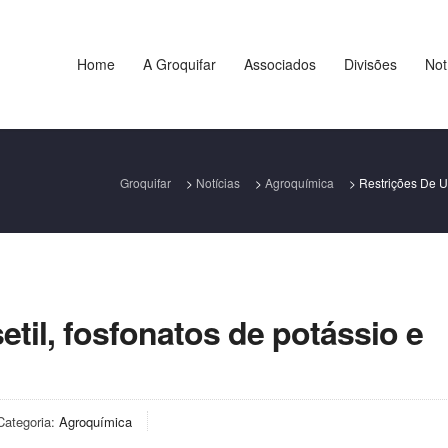
Home
A Groquifar
Associados
Divisões
Not
Groquifar
>
Notícias
>
Agroquímica
>
Restrições De U
etil, fosfonatos de potássio e
Categoria:
Agroquímica