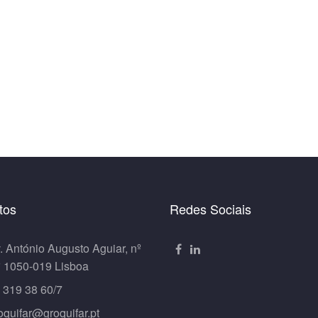
tos
Redes Sociais
. António Augusto Aguiar, nº
º 1050-019 Lisboa
 319 38 60/7
oquifar@groquifar.pt