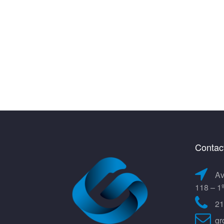
Contac
Av
118 – 1
21
gr