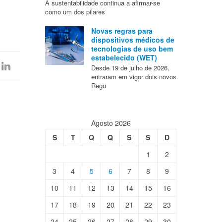
A sustentabilidade continua a afirmar-se
como um dos pilares
Novas regras para
dispositivos médicos de
tecnologias de uso bem
estabelecido (WET)
Desde 19 de julho de 2026,
entraram em vigor dois novos
Regu
Agosto 2026
S
T
Q
Q
S
S
D
1
2
3
4
5
6
7
8
9
10
11
12
13
14
15
16
17
18
19
20
21
22
23
24
25
26
27
28
29
30