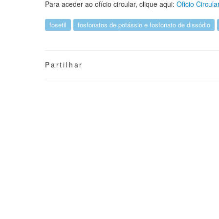
Para aceder ao ofício circular, clique aqui:
Oficio Circula
fosetil
fosfonatos de potássio e fosfonato de dissódio
Partilhar