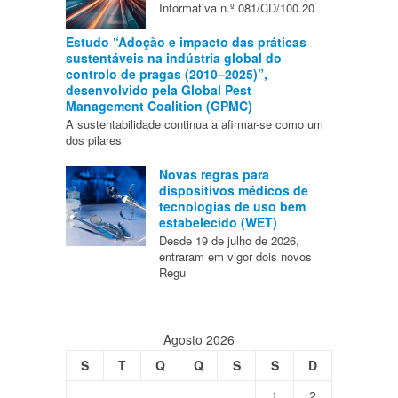
Informativa n.º 081/CD/100.20
Estudo “Adoção e impacto das práticas
sustentáveis na indústria global do
controlo de pragas (2010–2025)”,
desenvolvido pela Global Pest
Management Coalition (GPMC)
A sustentabilidade continua a afirmar-se como um
dos pilares
Novas regras para
dispositivos médicos de
tecnologias de uso bem
estabelecido (WET)
Desde 19 de julho de 2026,
entraram em vigor dois novos
Regu
Agosto 2026
S
T
Q
Q
S
S
D
1
2