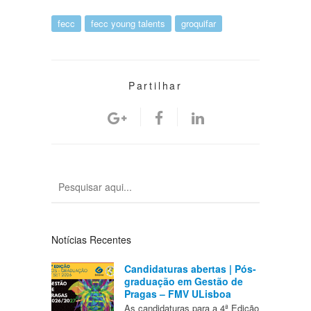
fecc
fecc young talents
groquifar
Partilhar
Notícias Recentes
Candidaturas abertas | Pós-
graduação em Gestão de
Pragas – FMV ULisboa
As candidaturas para a 4ª Edição