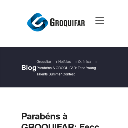
Groquifar
>
Notícias
>
Química
>
Blog
Parabéns À GROQUIFAR: Fecc Young
Talents Summer Contest
Parabéns à
GROQUIFAR: Fecc