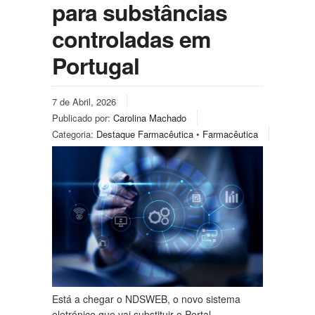
para substâncias
controladas em
Portugal
7 de Abril, 2026
Publicado por:
Carolina Machado
Categoria:
Destaque Farmacêutica
•
Farmacêutica
Está a chegar o NDSWEB, o novo sistema
eletrónico que vai substituir o Portal