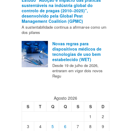
Estudo “Adoção e impacto das práticas
sustentáveis na indústria global do
controlo de pragas (2010–2025)”,
desenvolvido pela Global Pest
Management Coalition (GPMC)
A sustentabilidade continua a afirmar-se como um
dos pilares
Novas regras para
dispositivos médicos de
tecnologias de uso bem
estabelecido (WET)
Desde 19 de julho de 2026,
entraram em vigor dois novos
Regu
Agosto 2026
S
T
Q
Q
S
S
D
1
2
3
4
5
6
7
8
9