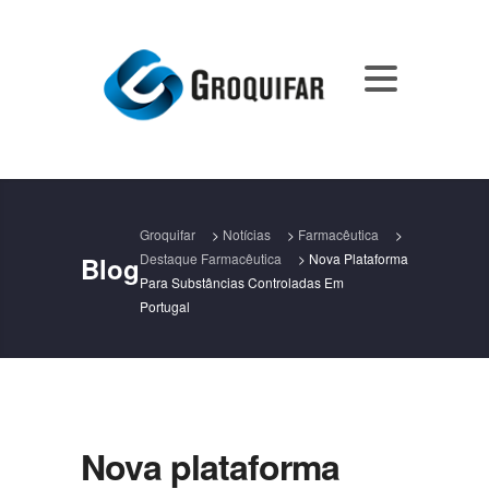
Groquifar
>
Notícias
>
Farmacêutica
>
Destaque Farmacêutica
>
Nova Plataforma
Blog
Para Substâncias Controladas Em
Portugal
Nova plataforma