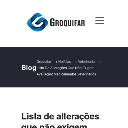
Groquifar
>
Notícias
>
Veterinária
>
Blog
Lista De Alterações Que Não Exigem
Avaliação: Medicamentos Veterinários
Lista de alterações
que não exigem