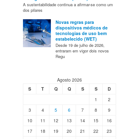
A sustentabilidade continua a afirmar-se como um
dos pilares
Novas regras para
dispositivos médicos de
tecnologias de uso bem
estabelecido (WET)
Desde 19 de julho de 2026,
entraram em vigor dois novos
Regu
Agosto 2026
S
T
Q
Q
S
S
D
1
2
3
4
5
6
7
8
9
10
11
12
13
14
15
16
17
18
19
20
21
22
23