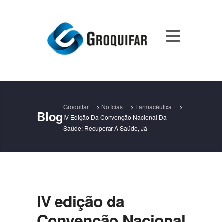
Groquifar
>
Notícias
>
Farmacêutica
>
Blog
IV Edição Da Convenção Nacional Da
Saúde: Recuperar A Saúde, Já
IV edição da
Convenção Nacional