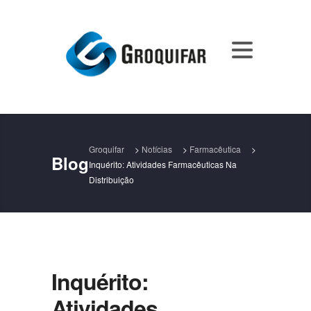
Groquifar
>
Notícias
>
Farmacêutica
>
Blog
Inquérito: Atividades Farmacêuticas Na
Distribuição
Inquérito:
Atividades