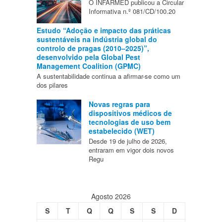
O INFARMED publicou a Circular
Informativa n.º 081/CD/100.20
Estudo “Adoção e impacto das práticas
sustentáveis na indústria global do
controlo de pragas (2010–2025)”,
desenvolvido pela Global Pest
Management Coalition (GPMC)
A sustentabilidade continua a afirmar-se como um
dos pilares
Novas regras para
dispositivos médicos de
tecnologias de uso bem
estabelecido (WET)
Desde 19 de julho de 2026,
entraram em vigor dois novos
Regu
Agosto 2026
S
T
Q
Q
S
S
D