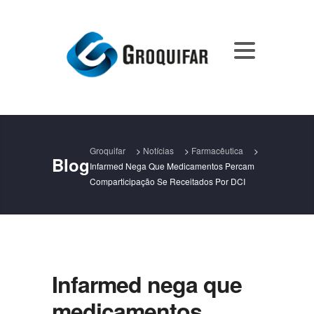
Groquifar
>
Notícias
>
Farmacêutica
>
Blog
Infarmed Nega Que Medicamentos Percam
Comparticipação Se Receitados Por DCI
Infarmed nega que
medicamentos