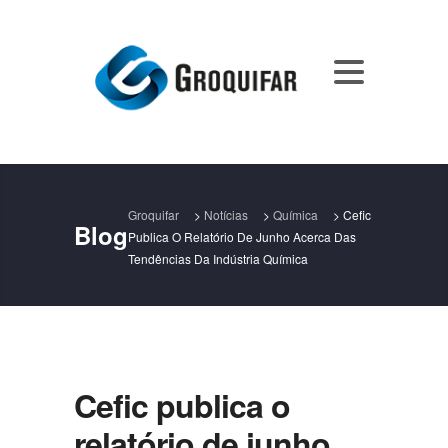
Groquifar
>
Notícias
>
Química
>
Cefic
Blog
Publica O Relatório De Junho Acerca Das
Tendências Da Indústria Química
Cefic publica o
relatório de junho